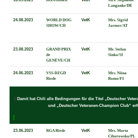
Langanke/DE
24.08.2023
WORLD DOG
VetK
Mrs. Sigrid
SHOW/CH
Jarmer/AT
23.08.2023
GRAND PRIX
VetK
Mr. Stefan
de
Sinko/SI
GENÈVE/CH
24.06.2023
VSS-DZGD
VetK
Mrs. Niina
Riede
Romo/FI
D
Damit hat
Chili
alle Bedingungen für die Titel „Deutscher Vet
und „Deutscher Veteranen-Champion Club“ erfü
23.06.2023
RGA Riede
VetK
Mrs. Marta
Ciborowska/PL