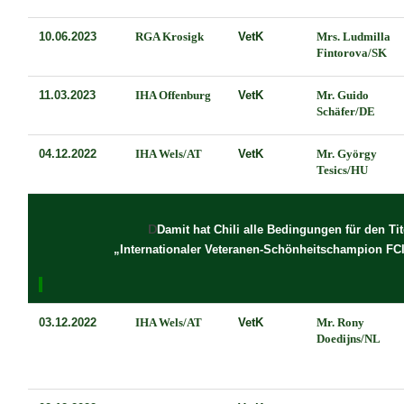
10.06.2023
RGA Krosigk
VetK
Mrs. Ludmilla
Fintorova/SK
11.03.2023
IHA Offenburg
VetK
Mr. Guido
Schäfer/DE
04.12.2022
IHA Wels/AT
VetK
Mr. György
Tesics/HU
D
Damit hat
Chili
alle Bedingungen für den Ti
„Internationaler Veteranen-Schönheitschampion FCI“
03.12.2022
IHA Wels/AT
VetK
Mr. Rony
Doedijns/NL