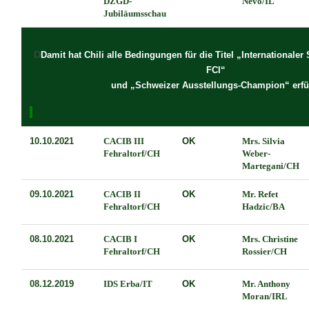
DZGD-
Nevo/IL
Jubiläumsschau
D
Damit hat
Chili
alle Bedingungen für die Titel „Internationale
FCI“
und „Schweizer Ausstellungs-Champion“ erfül
10.10.2021
CACIB III
OK
Mrs. Silvia
Fehraltorf/CH
Weber-
Martegani/CH
09.10.2021
CACIB II
OK
Mr. Refet
Fehraltorf/CH
Hadzic/BA
08.10.2021
CACIB I
OK
Mrs. Christine
Fehraltorf/CH
Rossier/CH
08.12.2019
IDS Erba/IT
OK
Mr. Anthony
Moran/IRL