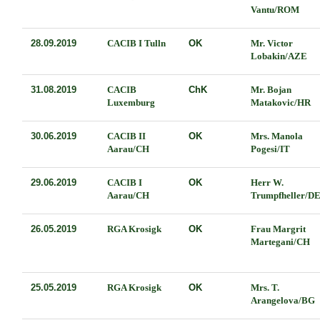
Vantu/ROM
28.09.2019
CACIB I Tulln
OK
Mr. Victor
Lobakin/AZE
31.08.2019
CACIB
ChK
Mr. Bojan
Luxemburg
Matakovic/HR
30.06.2019
CACIB II
OK
Mrs. Manola
Aarau/CH
Pogesi/IT
29.06.2019
CACIB I
OK
Herr W.
Aarau/CH
Trumpfheller/D
26.05.2019
RGA Krosigk
OK
Frau Margrit
Martegani/CH
25.05.2019
RGA Krosigk
OK
Mrs. T.
Arangelova/BG