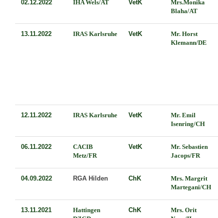
02.12.2022
IHA Wels/AT
VetK
Mrs.Monika
Blaha/AT
13.11.2022
IRAS Karlsruhe
VetK
Mr. Horst
Klemann/DE
12.11.2022
IRAS Karlsruhe
VetK
Mr. Emil
Isenring/CH
06.11.2022
CACIB
VetK
Mr. Sebastien
Metz/FR
Jacops/FR
04.09.2022
RGA Hilden
ChK
Mrs. Margrit
Martegani/CH
13.11.2021
Hattingen
ChK
Mrs. Orit