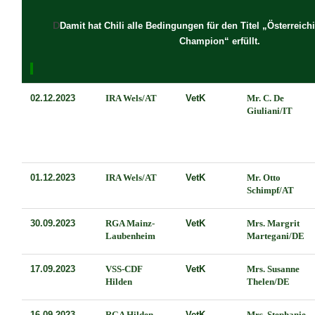
D
Damit hat
Chili
alle Bedingungen für den Titel „Österreich
Champion“ erfüllt.
02.12.2023
IRA Wels/AT
VetK
Mr. C. De
Giuliani/IT
01.12.2023
IRA Wels/AT
VetK
Mr. Otto
Schimpf/AT
30.09.2023
RGA Mainz-
VetK
Mrs. Margrit
Laubenheim
Martegani/DE
17.09.2023
VSS-CDF
VetK
Mrs. Susanne
Hilden
Thelen/DE
16.09.2023
RGA Hilden
VetK
Mrs. Stephanie