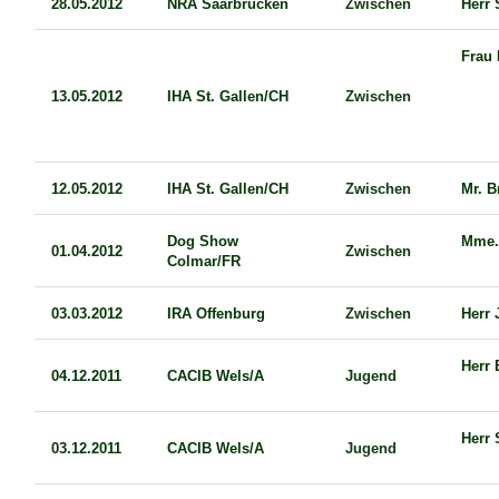
28.05.2012
NRA Saarbrücken
Zwischen
Herr 
Frau 
13.05.2012
IHA St. Gallen/CH
Zwischen
12.05.2012
IHA St. Gallen/CH
Zwischen
Mr. B
Dog Show
Mme. 
01.04.2012
Zwischen
Colmar/FR
03.03.2012
IRA Offenburg
Zwischen
Herr 
Herr 
04.12.2011
CACIB Wels/A
Jugend
Herr 
03.12.2011
CACIB Wels/A
Jugend