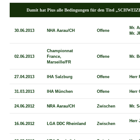
Damit hat Pius alle Bedingungen für den Titel „SCH
Mr. 
30.06.2013
NHA Aarau/CH
Offene
Mr. J
Championnat
02.06.2013
France,
Offene
Mr. B
Marseille/FR
27.04.2013
IHA Salzburg
Offene
Herr 
31.03.2013
IHA München
Offene
Herr 
24.06.2012
NRA Aarau/CH
Zwischen
Mr. S
Herr 
16.06.2012
LGA DDC Rheinland
Zwischen