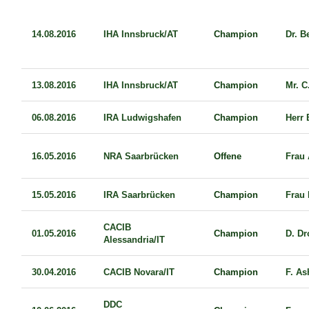
14.08.2016
IHA Innsbruck/AT
Champion
Dr. B
13.08.2016
IHA Innsbruck/AT
Champion
Mr. C
06.08.2016
IRA Ludwigshafen
Champion
Herr 
16.05.2016
NRA Saarbrücken
Offene
Frau
15.05.2016
IRA Saarbrücken
Champion
Frau 
CACIB
01.05.2016
Champion
D. Dr
Alessandria/IT
30.04.2016
CACIB Novara/IT
Champion
F. As
DDC