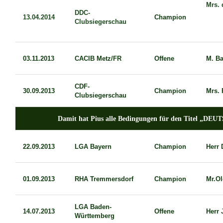
Mrs.
DDC-
13.04.2014
Champion
Clubsiegerschau
03.11.2013
CACIB Metz/FR
Offene
M. B
CDF-
30.09.2013
Champion
Mrs. 
Clubsiegerschau
Damit hat Pius alle Bedingungen für den Titel „
22.09.2013
LGA Bayern
Champion
Herr 
01.09.2013
RHA Tremmersdorf
Champion
Mr.Ol
LGA Baden-
14.07.2013
Offene
Herr 
Württemberg