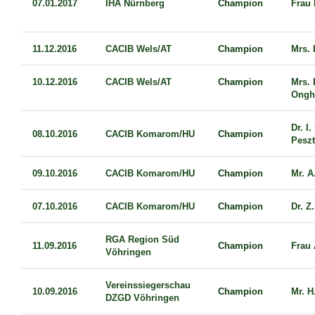
07.01.2017
IHA Nürnberg
Champion
Frau 
11.12.2016
CACIB Wels/AT
Champion
Mrs. 
10.12.2016
CACIB Wels/AT
Champion
Mrs. 
Ongh
Dr. I
08.10.2016
CACIB Komarom/HU
Champion
Peszt
09.10.2016
CACIB Komarom/HU
Champion
Mr. A
07.10.2016
CACIB Komarom/HU
Champion
Dr. Z
RGA Region Süd
11.09.2016
Champion
Frau
Vöhringen
Vereinssiegerschau
10.09.2016
Champion
Mr. H
DZGD Vöhringen