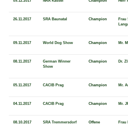
09.12.2017
NRA Kassel
Champion
Herr 
26.11.2017
SRA Baunatal
Champion
Frau 
Lang
09.11.2017
World Dog Show
Champion
Mr. 
08.11.2017
German Winner
Champion
Dr. Z
Show
05.11.2017
CACIB Prag
Champion
Mr. 
04.11.2017
CACIB Prag
Champion
Mr. J
08.10.2017
SRA Tremmersdorf
Offene
Frau