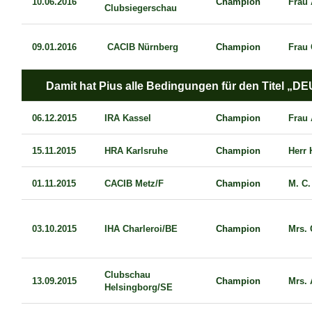
10.06.2016
Champion
Frau 
Clubsiegerschau
09.01.2016
CACIB Nürnberg
Champion
Frau 
Damit hat Pius alle Bedingungen für den Titel 
06.12.2015
IRA Kassel
Champion
Frau
15.11.2015
HRA Karlsruhe
Champion
Herr 
01.11.2015
CACIB Metz/F
Champion
M. C.
03.10.2015
IHA Charleroi/BE
Champion
Mrs. 
Clubschau
13.09.2015
Champion
Mrs.
Helsingborg/SE